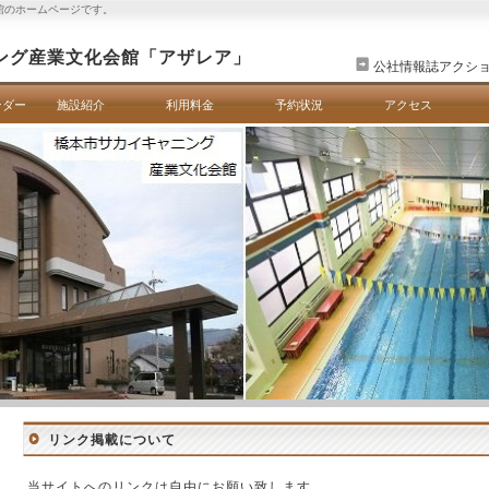
館のホームページです。
ング産業文化会館「アザレア」
公社情報誌アクシ
ンダー
施設紹介
利用料金
予約状況
アクセス
リンク掲載について
当サイトへのリンクは自由にお願い致します。