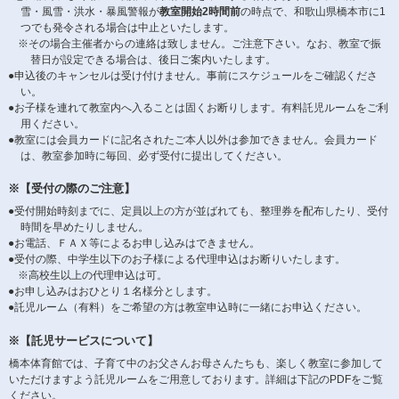
雪・風雪・洪水・暴風警報が
教室開始2時間前
の時点で、和歌山県橋本市に1
つでも発令される場合は中止といたします。
※その場合主催者からの連絡は致しません。ご注意下さい。なお、教室で振
替日が設定できる場合は、後日ご案内いたします。
●申込後のキャンセルは受け付けません。事前にスケジュールをご確認くださ
い。
●お子様を連れて教室内へ入ることは固くお断りします。有料託児ルームをご利
用ください。
●教室には会員カードに記名されたご本人以外は参加できません。会員カード
は、教室参加時に毎回、必ず受付に提出してください。
※【受付の際のご注意】
●受付開始時刻までに、定員以上の方が並ばれても、整理券を配布したり、受付
時間を早めたりしません。
●お電話、ＦＡＸ等によるお申し込みはできません。
●受付の際、中学生以下のお子様による代理申込はお断りいたします。
※高校生以上の代理申込は可。
●お申し込みはおひとり１名様分とします。
●託児ルーム（有料）をご希望の方は教室申込時に一緒にお申込ください。
※【託児サービスについて】
橋本体育館では、子育て中のお父さんお母さんたちも、楽しく教室に参加して
いただけますよう託児ルームをご用意しております。詳細は下記のPDFをご覧
ください。